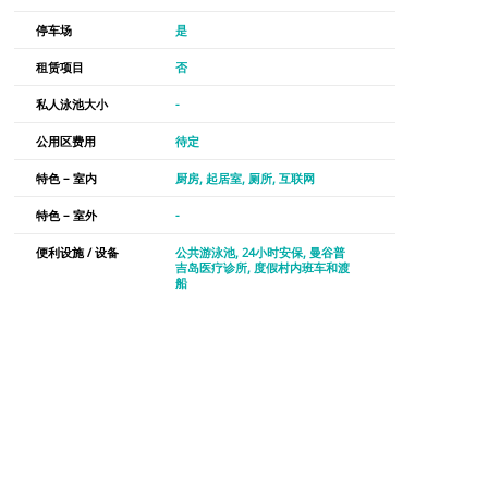
停车场
是
租赁项目
否
私人泳池大小
-
公用区费用
待定
特色 – 室内
厨房
起居室
厕所
互联网
特色 – 室外
-
便利设施 / 设备
公共游泳池
24小时安保
曼谷普
吉岛医疗诊所
度假村内班车和渡
船