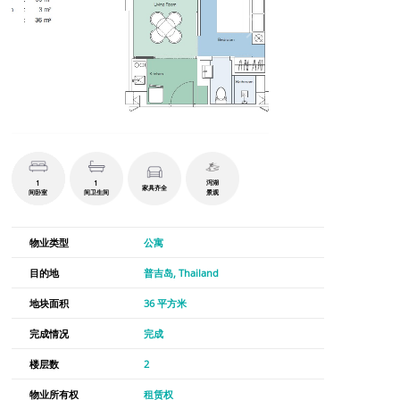
1
1
泻湖
家具齐全
间卧室
间卫生间
景观
物业类型
公寓
目的地
普吉岛, Thailand
地块面积
36 平方米
完成情况
完成
楼层数
2
物业所有权
租赁权