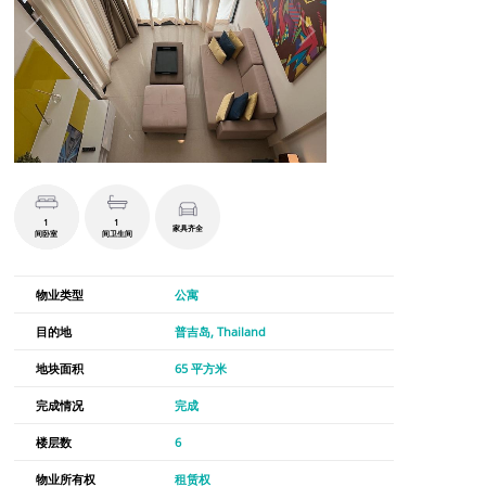
1
1
家具齐全
间卧室
间卫生间
物业类型
公寓
目的地
普吉岛, Thailand
地块面积
65 平方米
完成情况
完成
楼层数
6
物业所有权
租赁权