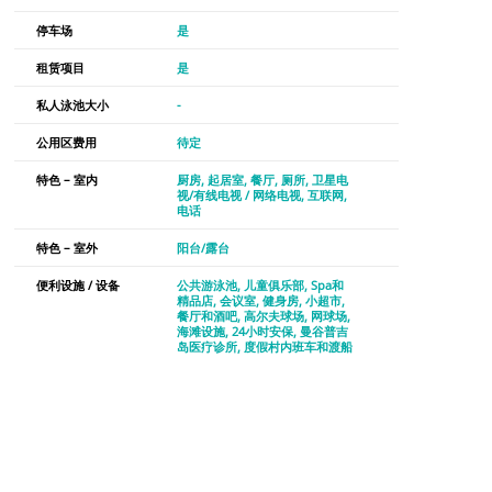
停车场
是
租赁项目
是
私人泳池大小
-
公用区费用
待定
特色 – 室内
厨房
起居室
餐厅
厕所
卫星电
视/有线电视 / 网络电视
互联网
电话
特色 – 室外
阳台/露台
便利设施 / 设备
公共游泳池
儿童俱乐部
Spa和
精品店
会议室
健身房
小超市
餐厅和酒吧
高尔夫球场
网球场
海滩设施
24小时安保
曼谷普吉
岛医疗诊所
度假村内班车和渡船