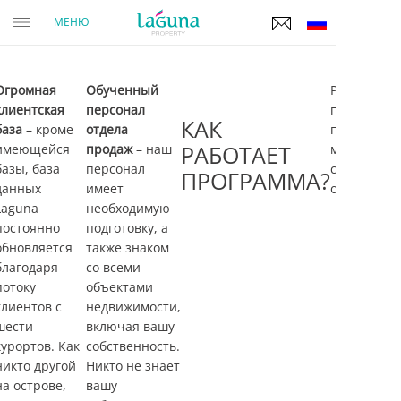
Огромная
Обученный
Реализоват
клиентская
персонал
план
КАК
база
– кроме
отдела
продажи
имеющейся
продаж
– наш
РАБОТАЕТ
можно
базы, база
персонал
следующи
ПРОГРАММА?
данных
имеет
образом:
Laguna
необходимую
постоянно
подготовку, а
обновляется
также знаком
благодаря
со всеми
потоку
объектами
клиентов с
недвижимости,
шести
включая вашу
курортов. Как
собственность.
никто другой
Никто не знает
на острове,
вашу