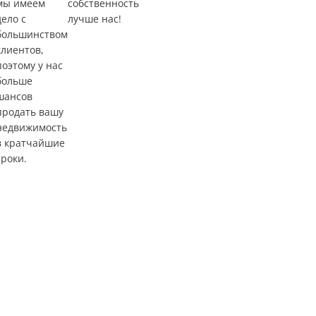
мы имеем
собственность
дело с
лучше нас!
большинством
клиентов,
поэтому у нас
больше
шансов
продать вашу
недвижимость
в кратчайшие
сроки.