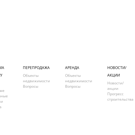
МА
ПЕРЕПРОДАЖА
АРЕНДА
НОВОСТИ/
Y
АКЦИИ
Объекты
Объекты
недвижимости
недвижимости
Новости/
Вопросы
Вопросы
акции
мме
Прогресс
вные
строительства
ии
а