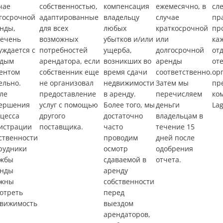
чае
собственностью,
компенсация
ежемесячно, в
сл
госрочной
адаптированные
владельцу
случае
пр
нды,
для всех
любых
краткосрочной
пр
ечень
возможных
убытков и/или
или
ка
уждается с
потребностей
ущерба,
долгосрочной
от
ждым
арендатора, если
возникших во
аренды
оте
ентом
собственник еще
время сдачи
соответственно.
ор
ельно.
не организовал
недвижимости
Затем мы
пр
ле
предоставление
в аренду.
перечисляем
ко
ершения
услуг с помощью
Более того, мы
деньги
La
цесса
другого
достаточно
владельцам в
истрации
поставщика.
часто
течение 15
ственности
проводим
дней после
рудники
осмотр
одобрения
жбы
сдаваемой в
отчета.
нды
аренду
лжны
собственности
отреть
перед
вижимость
выездом
арендаторов,