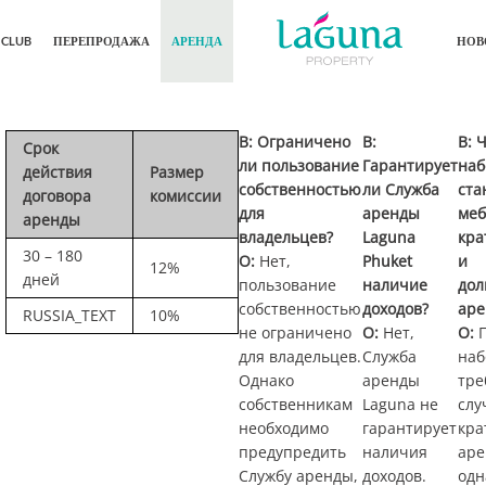
CLUB
ПЕРЕПРОДАЖА
АРЕНДА
НОВ
В: Ограничено
В:
В: 
Срок
ли пользование
Гарантирует
наб
действия
Размер
собственностью
ли Служба
ста
договора
комиссии
для
аренды
меб
аренды
владельцев?
Laguna
кра
30 – 180
О:
Нет,
Phuket
и
12%
дней
пользование
наличие
дол
собственностью
доходов?
аре
RUSSIA_TEXT
10%
не ограничено
О:
Нет,
О:
П
для владельцев.
Служба
наб
Однако
аренды
тре
собственникам
Laguna не
слу
необходимо
гарантирует
кра
предупредить
наличия
аре
Службу аренды,
доходов.
одн