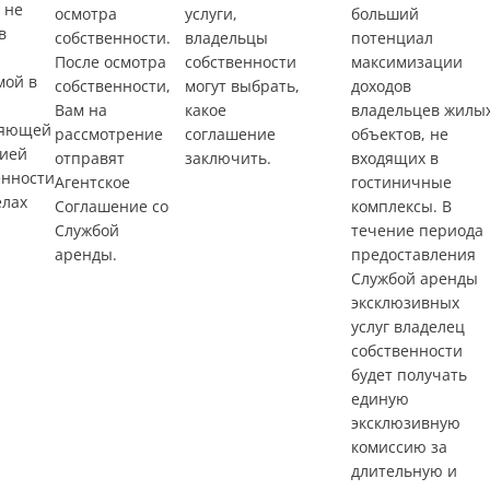
 не
осмотра
услуги,
больший
в
собственности.
владельцы
потенциал
После осмотра
собственности
максимизации
мой в
собственности,
могут выбрать,
доходов
Вам на
какое
владельцев жилы
ляющей
рассмотрение
соглашение
объектов, не
ией
отправят
заключить.
входящих в
енности
Агентское
гостиничные
елах
Соглашение со
комплексы. В
Службой
течение периода
аренды.
предоставления
Службой аренды
эксклюзивных
услуг владелец
собственности
будет получать
единую
эксклюзивную
комиссию за
длительную и