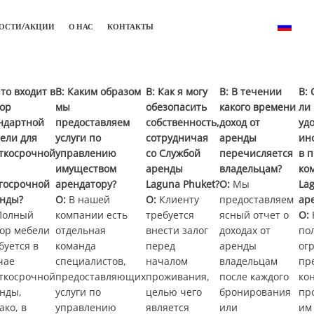
ОСТИ/АКЦИИ
О НАС
КОНТАКТЫ
Что входит в
В: Каким образом
В: Как я могу
В: В течении
В:
ор
мы
обезопасить
какого времени
ли
ндартной
предоставляем
собственность,
доход от
уд
ели для
услуги по
сотрудничая
аренды
ин
ткосрочной
управлению
со Службой
перечисляется
в 
имуществом
аренды
владельцам?
ко
госрочной
арендатору?
Laguna Phuket?
О:
Мы
La
нды?
О:
В нашей
О:
Клиенту
предоставляем
ар
олный
компании есть
требуется
ясный отчет о
О:
ор мебели
отдельная
внести залог
доходах от
по
буется в
команда
перед
аренды
ог
чае
специалистов,
началом
владельцам
пр
ткосрочной
предоставляющих
проживания,
после каждого
ко
нды,
услуги по
целью чего
бронирования
пр
ако, в
управлению
является
или
им