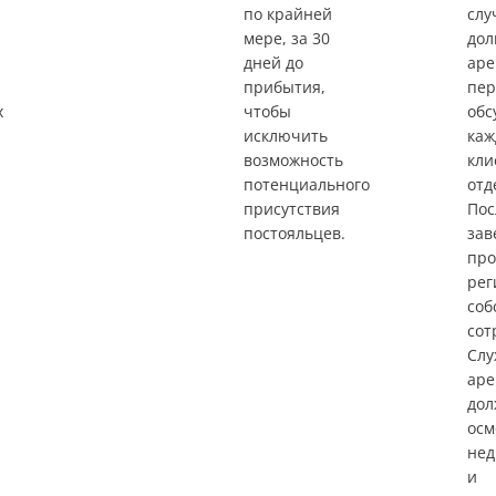
по крайней
слу
мере, за 30
дол
дней до
аре
прибытия,
пер
х
чтобы
обс
исключить
ка
возможность
кли
потенциального
отд
присутствия
Пос
постояльцев.
зав
про
рег
соб
сот
Слу
аре
до
осм
нед
и