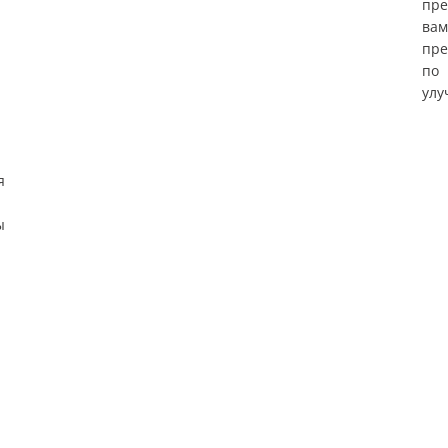
пре
вам
пре
по
улу
я
ы