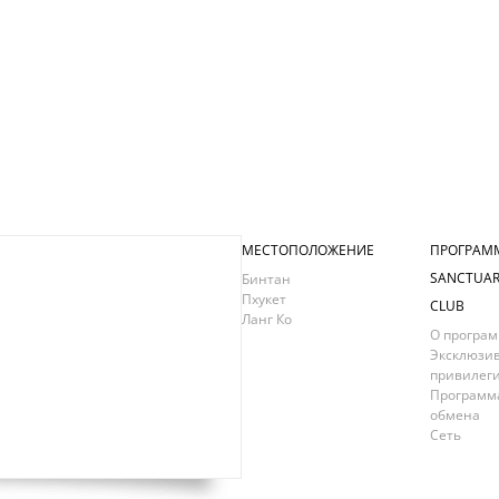
МЕСТОПОЛОЖЕНИЕ
ПРОГРАМ
SANCTUAR
Бинтан
Пхукет
CLUB
Ланг Ко
О програ
Эксклюзи
привилег
Программ
обмена
Сеть