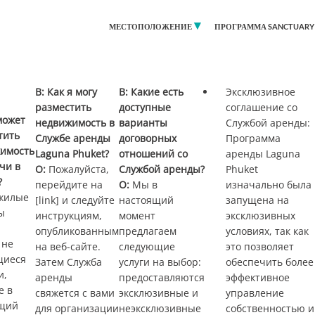
МЕСТОПОЛОЖЕНИЕ
ПРОГРАММА SANCTUARY 
B: Как я могу
B: Какие есть
Эксклюзивное
разместить
доступные
соглашение со
может
недвижимость в
варианты
Службой аренды:
тить
Службе аренды
договорных
Программа
имость
Laguna Phuket?
отношений со
аренды Laguna
чи в
О:
Пожалуйста,
Службой аренды?
Phuket
?
перейдите на
О:
Мы в
изначально была
жилые
[link] и следуйте
настоящий
запущена на
ы
инструкциям,
момент
эксклюзивных
опубликованным
предлагаем
условиях, так как
 не
на веб-сайте.
следующие
это позволяет
щиеся
Затем Служба
услуги на выбор:
обеспечить более
и,
аренды
предоставляются
эффективное
е в
свяжется с вами
эксклюзивные и
управление
щий
для организации
неэксклюзивные
собственностью и