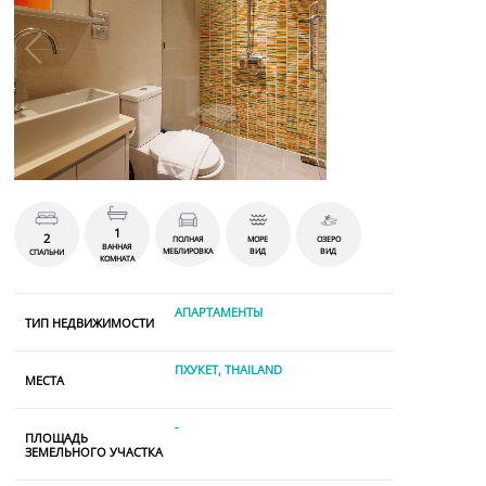
1
2
ПОЛНАЯ
МОРЕ
ОЗЕРО
ВАННАЯ
МЕБЛИРОВКА
ВИД
ВИД
СПАЛЬНИ
КОМНАТА
АПАРТАМЕНТЫ
ТИП НЕДВИЖИМОСТИ
ПХУКЕТ, THAILAND
МЕСТА
-
ПЛОЩАДЬ
ЗЕМЕЛЬНОГО УЧАСТКА