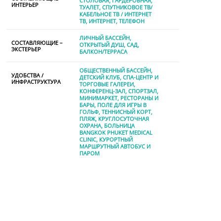
СТОЛОВАЯ
ГАРДЕРОБНАЯ
ИНТЕРЬЕР
ТУАЛЕТ
СПУТНИКОВОЕ ТВ/
КАБЕЛЬНОЕ ТВ / ИНТЕРНЕТ
TВ
ИНТЕРНЕТ
ТЕЛЕФОН
ЛИЧНЫЙ БАССЕЙН
СОСТАВЛЯЮЩИЕ –
ОТКРЫТЫЙ ДУШ
САД
ЭКСТЕРЬЕР
БАЛКОН/ТЕРРАСА
ОБЩЕСТВЕННЫЙ БАССЕЙН
УДОБСТВА /
ДЕТСКИЙ КЛУБ
СПА-ЦЕНТР И
ИНФРАСТРУКТУРА
ТОРГОВЫЕ ГАЛЕРЕИ
КОНФЕРЕНЦ-ЗАЛ
СПОРТЗАЛ
МИНИМАРКЕТ
РЕСТОРАНЫ И
БАРЫ
ПОЛЕ ДЛЯ ИГРЫ В
ГОЛЬФ
ТЕННИСНЫЙ КОРТ
ПЛЯЖ
КРУГЛОСУТОЧНАЯ
ОХРАНА
БОЛЬНИЦА
BANGKOK PHUKET MEDICAL
CLINIC
КУРОРТНЫЙ
МАРШРУТНЫЙ АВТОБУС И
ПАРОМ