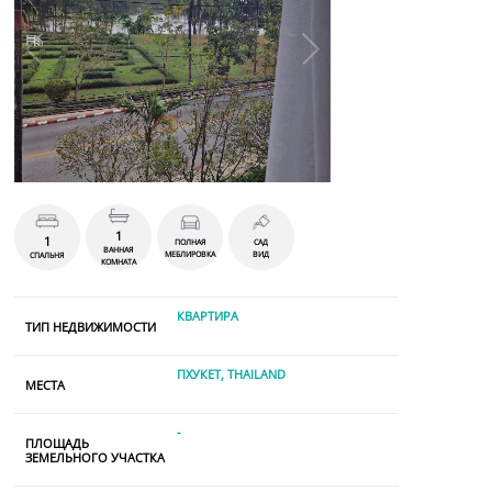
1
1
ПОЛНАЯ
САД
ВАННАЯ
МЕБЛИРОВКА
ВИД
СПАЛЬНЯ
КОМНАТА
КВАРТИРА
ТИП НЕДВИЖИМОСТИ
ПХУКЕТ, THAILAND
МЕСТА
-
ПЛОЩАДЬ
ЗЕМЕЛЬНОГО УЧАСТКА