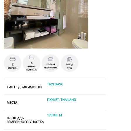
4
2
ПОЛНАЯ
ГОРОД
ВАННАЯ
МЕБЛИРОВКА
ВИД
СПАЛЬНИ
КОМНАТАS
ТАУНХАУС
ТИП НЕДВИЖИМОСТИ
ПХУКЕТ, THAILAND
МЕСТА
173 КВ. М
ПЛОЩАДЬ
ЗЕМЕЛЬНОГО УЧАСТКА