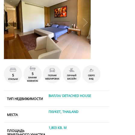
5
5
ПОЛНАЯ
ЛИЧНЫЙ
ОЗЕРО
ВАННАЯ
МЕБЛИРОВКА
БАССЕЙН
ВИД
СПАЛЬНИ
КОМНАТАS
ВИЛЛА/ DETACHED HOUSE
ТИП НЕДВИЖИМОСТИ
ПХУКЕТ, THAILAND
МЕСТА
1,803 КВ. М
ПЛОЩАДЬ
ЗЕМЕЛЬНОГО УЧАСТКА