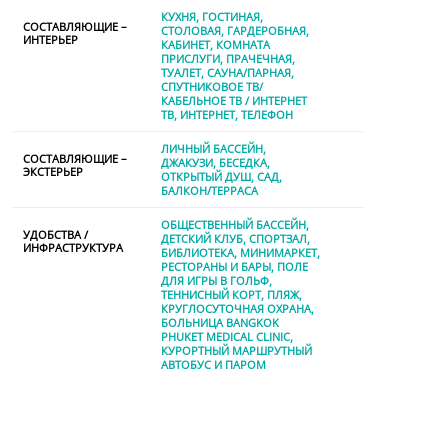
КУХНЯ
ГОСТИНАЯ
СОСТАВЛЯЮЩИЕ –
СТОЛОВАЯ
ГАРДЕРОБНАЯ
ИНТЕРЬЕР
КАБИНЕТ
КОМНАТА
ПРИСЛУГИ
ПРАЧЕЧНАЯ
ТУАЛЕТ
САУНА/ПАРНАЯ
СПУТНИКОВОЕ ТВ/
КАБЕЛЬНОЕ ТВ / ИНТЕРНЕТ
TВ
ИНТЕРНЕТ
ТЕЛЕФОН
ЛИЧНЫЙ БАССЕЙН
СОСТАВЛЯЮЩИЕ –
ДЖАКУЗИ
БЕСЕДКА
ЭКСТЕРЬЕР
ОТКРЫТЫЙ ДУШ
САД
БАЛКОН/ТЕРРАСА
ОБЩЕСТВЕННЫЙ БАССЕЙН
УДОБСТВА /
ДЕТСКИЙ КЛУБ
СПОРТЗАЛ
ИНФРАСТРУКТУРА
БИБЛИОТЕКА
МИНИМАРКЕТ
РЕСТОРАНЫ И БАРЫ
ПОЛЕ
ДЛЯ ИГРЫ В ГОЛЬФ
ТЕННИСНЫЙ КОРТ
ПЛЯЖ
КРУГЛОСУТОЧНАЯ ОХРАНА
БОЛЬНИЦА BANGKOK
PHUKET MEDICAL CLINIC
КУРОРТНЫЙ МАРШРУТНЫЙ
АВТОБУС И ПАРОМ