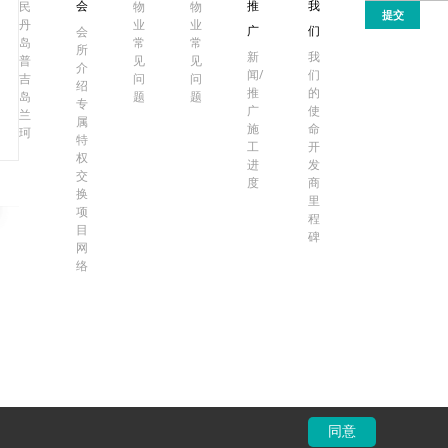
会
推
我
民
物
物
提交
丹
业
业
广
们
会
岛
常
常
所
新
我
普
见
见
介
闻/
们
吉
问
问
绍
推
的
岛
题
题
专
广
使
兰
属
施
命
珂
特
工
开
权
进
发
交
度
商
换
里
项
程
目
碑
网
络
同意