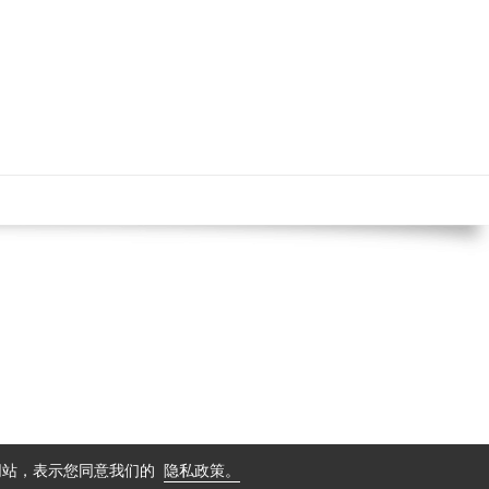
中文
导航
使用条款
隐私保护政策
问网站，表示您同意我们的
隐私政策。