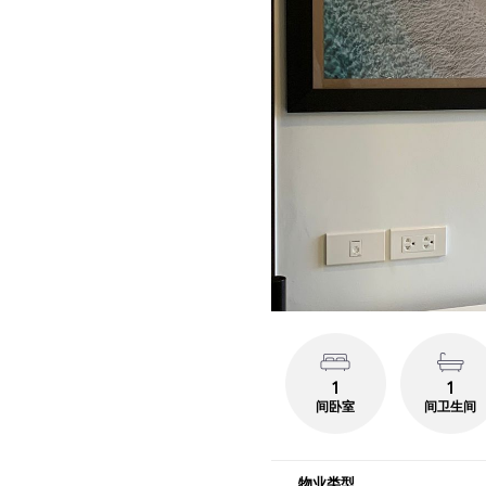
1
1
间卧室
间卫生间
物业类型