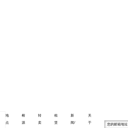
rora Laguna Phuket
21/11/2023
泰铢 6,000,000
地
榕
转
租
新
关
点
源
卖
赁
闻/
于