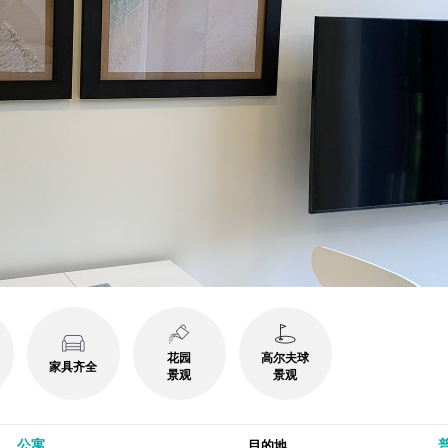
花园
高尔夫球
家具齐全
景观
景观
公寓
普
目的地