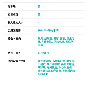
停车场
是
租赁项目
是
私人泳池大小
-
公用区费用
泰铢 40 /平方米/年
特色 – 室内
厨房
起居室
餐厅
厕所
卫星电
视/有线电视 / 网络电视
互联网
电话
特色 – 室外
阳台/露台
便利设施 / 设备
公共游泳池
儿童俱乐部
健身房
小超市
餐厅和酒吧
高尔夫球场
网球场
海滩设施
24小时安保
曼谷普吉岛医疗诊所
度假村内班
车和渡船