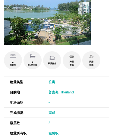
2
2
海景
泻湖
家具齐全
间卧室
间卫生间S
景观
景观
物业类型
公寓
目的地
普吉岛, Thailand
地块面积
-
完成情况
完成
楼层数
3
物业所有权
租赁权