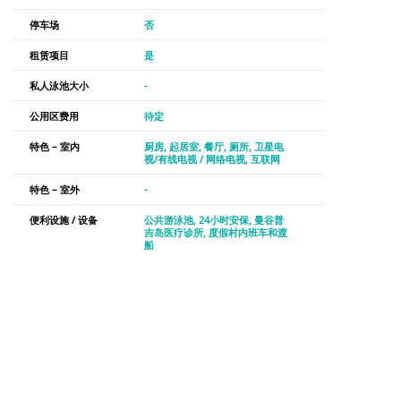
停车场
否
租赁项目
是
私人泳池大小
-
公用区费用
待定
特色 – 室内
厨房
起居室
餐厅
厕所
卫星电
视/有线电视 / 网络电视
互联网
特色 – 室外
-
便利设施 / 设备
公共游泳池
24小时安保
曼谷普
吉岛医疗诊所
度假村内班车和渡
船