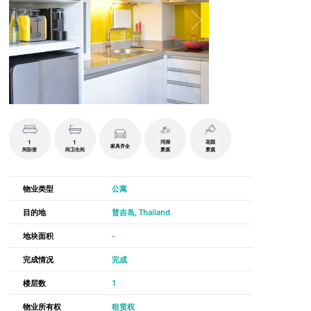
1
1
泻湖
花园
家具齐全
间卧室
间卫生间
景观
景观
物业类型
公寓
目的地
普吉岛, Thailand
地块面积
-
完成情况
完成
楼层数
1
物业所有权
租赁权