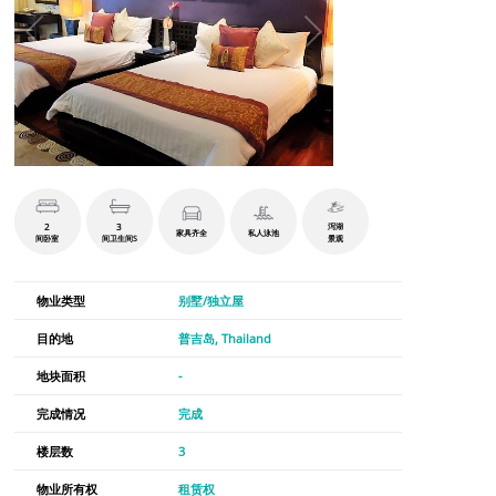
2
3
泻湖
家具齐全
私人泳池
间卧室
间卫生间S
景观
物业类型
别墅/独立屋
目的地
普吉岛, Thailand
地块面积
-
完成情况
完成
楼层数
3
物业所有权
租赁权