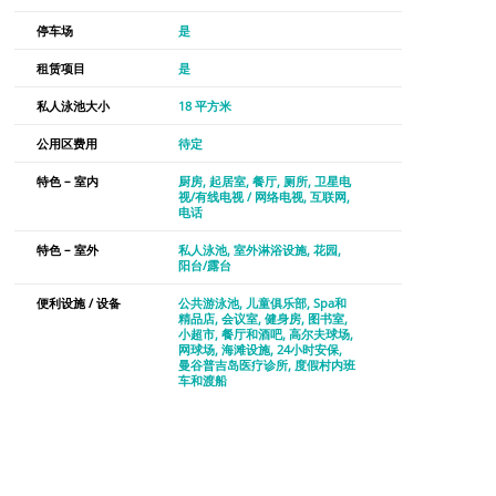
停车场
是
租赁项目
是
私人泳池大小
18 平方米
公用区费用
待定
特色 – 室内
厨房
起居室
餐厅
厕所
卫星电
视/有线电视 / 网络电视
互联网
电话
特色 – 室外
私人泳池
室外淋浴设施
花园
阳台/露台
便利设施 / 设备
公共游泳池
儿童俱乐部
Spa和
精品店
会议室
健身房
图书室
小超市
餐厅和酒吧
高尔夫球场
网球场
海滩设施
24小时安保
曼谷普吉岛医疗诊所
度假村内班
车和渡船