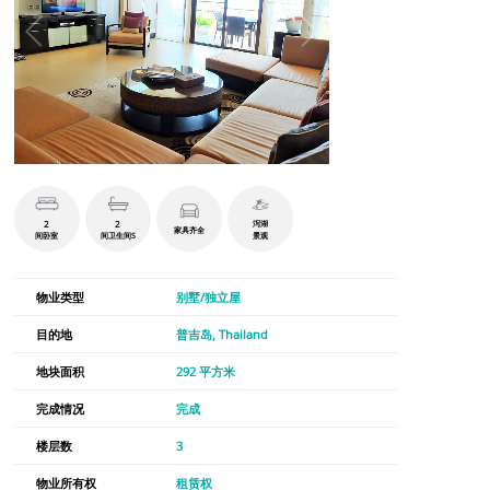
2
2
泻湖
家具齐全
间卧室
间卫生间S
景观
物业类型
别墅/独立屋
目的地
普吉岛, Thailand
地块面积
292 平方米
完成情况
完成
楼层数
3
物业所有权
租赁权