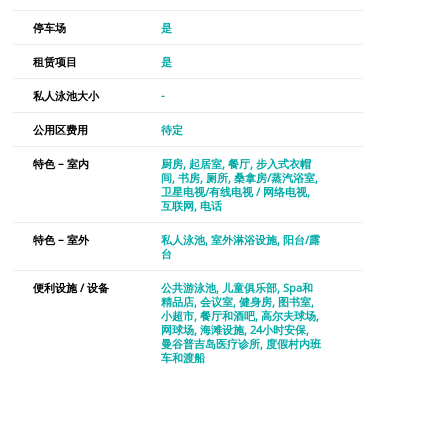
停车场
是
租赁项目
是
私人泳池大小
-
公用区费用
待定
特色 – 室内
厨房
起居室
餐厅
步入式衣帽
间
书房
厕所
桑拿房/蒸汽浴室
卫星电视/有线电视 / 网络电视
互联网
电话
特色 – 室外
私人泳池
室外淋浴设施
阳台/露
台
便利设施 / 设备
公共游泳池
儿童俱乐部
Spa和
精品店
会议室
健身房
图书室
小超市
餐厅和酒吧
高尔夫球场
网球场
海滩设施
24小时安保
曼谷普吉岛医疗诊所
度假村内班
车和渡船