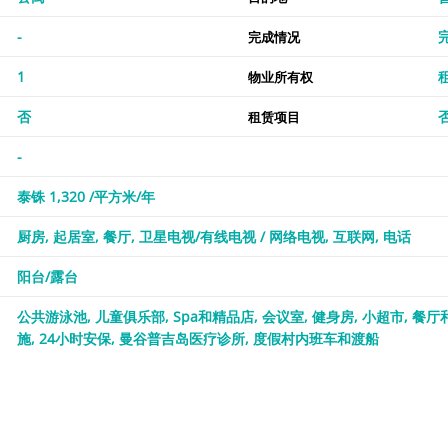
-
完成情况
1
物业所有权
否
租赁项目
-
泰铢 1,320 /平方米/年
厨房
起居室
餐厅
卫星电视/有线电视 / 网络电视
互联网
电话
阳台/露台
公共游泳池
儿童俱乐部
Spa和精品店
会议室
健身房
小超市
餐厅
施
24小时安保
曼谷普吉岛医疗诊所
度假村内班车和渡船