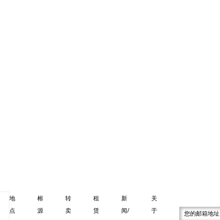
rora Laguna Phuket
20/05/2023
泰铢 9,000,000
地
榕
转
租
新
关
点
源
卖
赁
闻/
于