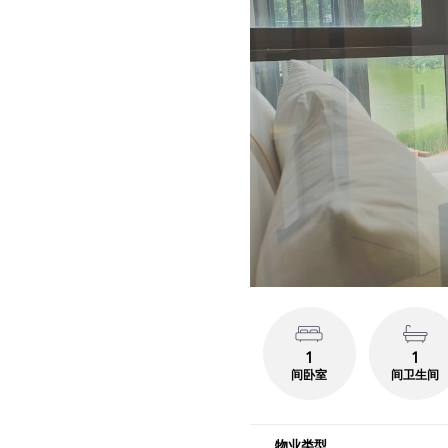
1
1
间卧室
间卫生间
物业类型