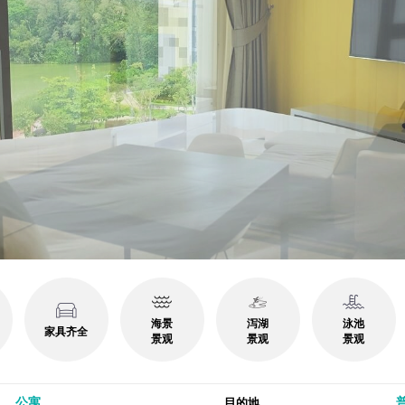
海景
泻湖
泳池
家具齐全
景观
景观
景观
公寓
普
目的地