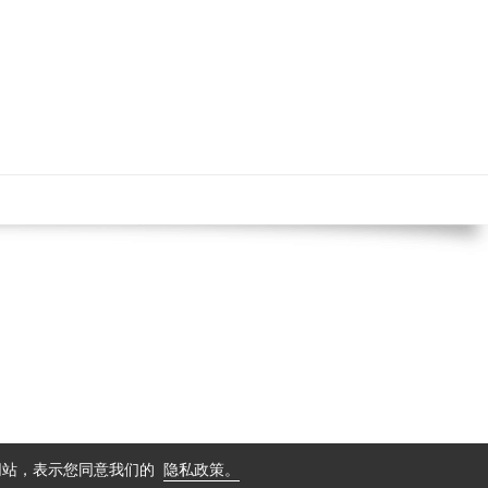
中文
导航
使用条款
隐私保护政策
问网站，表示您同意我们的
隐私政策。