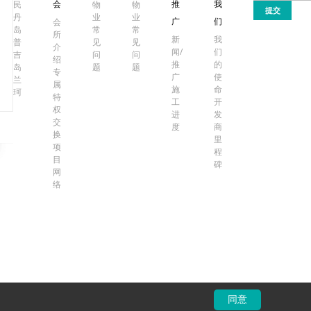
会
推
我
民
物
物
提交
丹
业
业
广
们
会
岛
常
常
所
新
我
普
见
见
介
闻/
们
吉
问
问
绍
推
的
岛
题
题
专
广
使
兰
属
施
命
珂
特
工
开
权
进
发
交
度
商
换
里
项
程
目
碑
网
络
同意