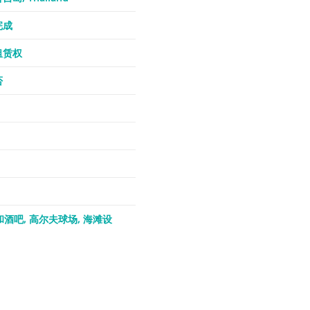
完成
租赁权
否
和酒吧
高尔夫球场
海滩设