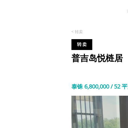
< 转卖
普吉岛悦梿居
泰铢 6,800,000 / 52