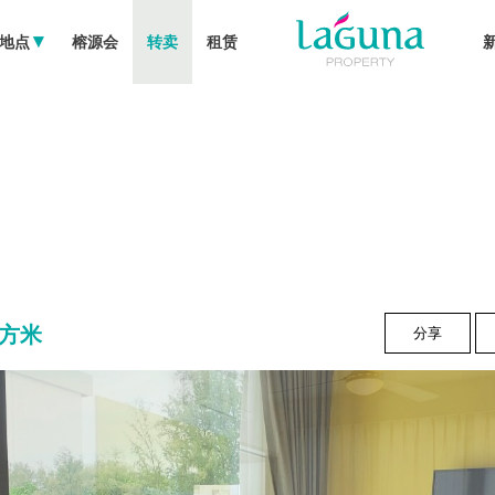
地点
榕源会
转卖
租赁
 平方米
分享