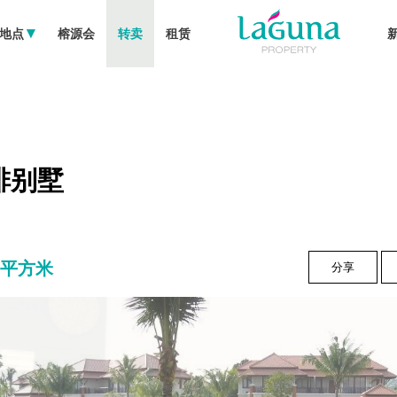
地点
榕源会
转卖
租赁
排别墅
65 平方米
分享