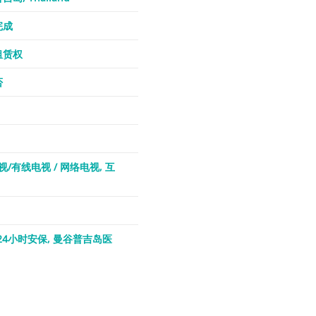
完成
租赁权
否
视/有线电视 / 网络电视
互
24小时安保
曼谷普吉岛医