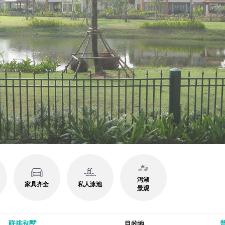
泻湖
家具齐全
私人泳池
景观
联排别墅
普
目的地