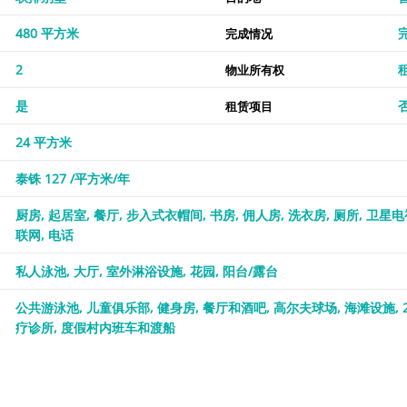
480 平方米
完成情况
2
物业所有权
是
租赁项目
24 平方米
泰铢 127 /平方米/年
厨房
起居室
餐厅
步入式衣帽间
书房
佣人房
洗衣房
厕所
卫星电
联网
电话
私人泳池
大厅
室外淋浴设施
花园
阳台/露台
公共游泳池
儿童俱乐部
健身房
餐厅和酒吧
高尔夫球场
海滩设施
疗诊所
度假村内班车和渡船