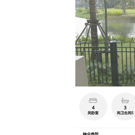
4
3
间卧室
间卫生间S
物业类型