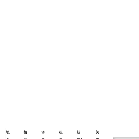
浪熙园
e
10/12/2023
泰铢 14,000,000
地
榕
转
租
新
关