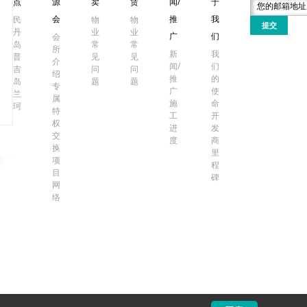
点
源
卖
赁
闻/
于
会
推
我
民
物
物
提交
丹
业
业
广
们
会
岛
常
常
所
新
我
普
见
见
介
闻/
们
吉
问
问
绍
推
的
岛
题
题
专
广
使
兰
属
施
命
珂
特
工
开
权
进
发
交
度
商
换
里
项
程
目
碑
网
络