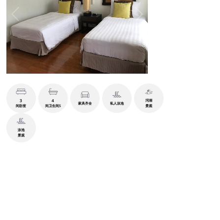
3
4
泻湖
家具齐全
私人泳池
间卧室
间卫生间S
景观
泳池
景观