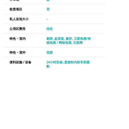
租赁项目
否
私人泳池大小
-
公用区费用
待定
特色 – 室内
厨房
起居室
厕所
卫星电视/有
线电视 / 网络电视
互联网
特色 – 室外
花园
便利设施 / 设备
24小时安保
度假村内班车和渡
船