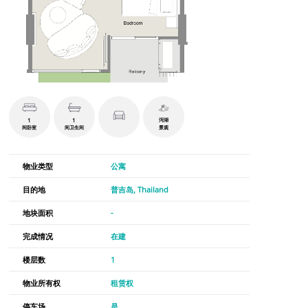
1
1
泻湖
间卧室
间卫生间
景观
物业类型
公寓
目的地
普吉岛, Thailand
地块面积
-
完成情况
在建
楼层数
1
物业所有权
租赁权
停车场
是