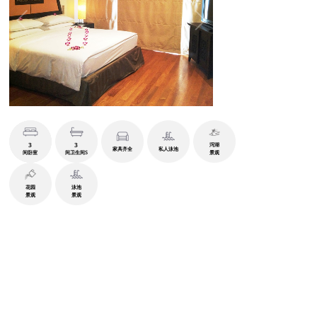
3
3
泻湖
家具齐全
私人泳池
间卧室
间卫生间S
景观
花园
泳池
景观
景观